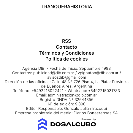
TRANQUERA
HISTORIA
RSS
Contacto
Términos y Condiciones
Política de cookies
Agencia DIB - Fecha de Inicio: Septiembre 1993
Contactos:
publicidad@dib.com.ar
/
vpignaton@dib.com.ar
/
avisosdib@gmail.com
Dirección de las oficinas: Calle 48 Nº 726 Piso 4, La Plata; Provincia
de Buenos Aires, Argentina
Teléfono: +5492215022421 - Whatsapp: +5492215031783
Email:
administracion@dib.com.ar
Registro DNDA Nº 32644856
Nº de edición: 9.890
Editor Responsable: Gonzalo Julián Irazoqui
Empresa propietaria del medio: Diarios Bonaerenses SA