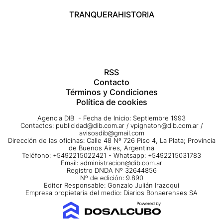
TRANQUERA
HISTORIA
RSS
Contacto
Términos y Condiciones
Política de cookies
Agencia DIB - Fecha de Inicio: Septiembre 1993
Contactos:
publicidad@dib.com.ar
/
vpignaton@dib.com.ar
/
avisosdib@gmail.com
Dirección de las oficinas: Calle 48 Nº 726 Piso 4, La Plata; Provincia
de Buenos Aires, Argentina
Teléfono: +5492215022421 - Whatsapp: +5492215031783
Email:
administracion@dib.com.ar
Registro DNDA Nº 32644856
Nº de edición: 9.890
Editor Responsable: Gonzalo Julián Irazoqui
Empresa propietaria del medio: Diarios Bonaerenses SA