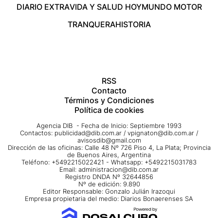
DIARIO EXTRA
VIDA Y SALUD HOY
MUNDO MOTOR
TRANQUERA
HISTORIA
RSS
Contacto
Términos y Condiciones
Política de cookies
Agencia DIB - Fecha de Inicio: Septiembre 1993
Contactos:
publicidad@dib.com.ar
/
vpignaton@dib.com.ar
/
avisosdib@gmail.com
Dirección de las oficinas: Calle 48 Nº 726 Piso 4, La Plata; Provincia
de Buenos Aires, Argentina
Teléfono: +5492215022421 - Whatsapp: +5492215031783
Email:
administracion@dib.com.ar
Registro DNDA Nº 32644856
Nº de edición: 9.890
Editor Responsable: Gonzalo Julián Irazoqui
Empresa propietaria del medio: Diarios Bonaerenses SA