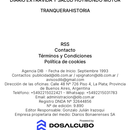
DIARIO EXTRA
VIDA Y SALUD HOY
MUNDO MOTOR
TRANQUERA
HISTORIA
RSS
Contacto
Términos y Condiciones
Política de cookies
Agencia DIB - Fecha de Inicio: Septiembre 1993
Contactos:
publicidad@dib.com.ar
/
vpignaton@dib.com.ar
/
avisosdib@gmail.com
Dirección de las oficinas: Calle 48 Nº 726 Piso 4, La Plata; Provincia
de Buenos Aires, Argentina
Teléfono: +5492215022421 - Whatsapp: +5492215031783
Email:
administracion@dib.com.ar
Registro DNDA Nº 32644856
Nº de edición: 9.890
Editor Responsable: Gonzalo Julián Irazoqui
Empresa propietaria del medio: Diarios Bonaerenses SA