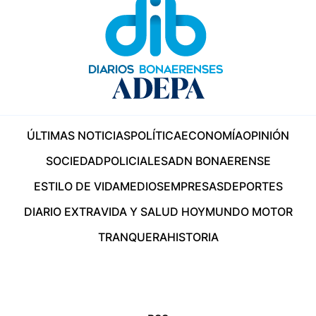
ÚLTIMAS NOTICIAS
POLÍTICA
ECONOMÍA
OPINIÓN
SOCIEDAD
POLICIALES
ADN BONAERENSE
ESTILO DE VIDA
MEDIOS
EMPRESAS
DEPORTES
DIARIO EXTRA
VIDA Y SALUD HOY
MUNDO MOTOR
TRANQUERA
HISTORIA