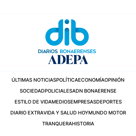
ÚLTIMAS NOTICIAS
POLÍTICA
ECONOMÍA
OPINIÓN
SOCIEDAD
POLICIALES
ADN BONAERENSE
ESTILO DE VIDA
MEDIOS
EMPRESAS
DEPORTES
DIARIO EXTRA
VIDA Y SALUD HOY
MUNDO MOTOR
TRANQUERA
HISTORIA