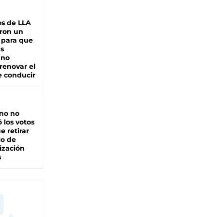
s de LLA
ron un
 para que
as
 no
renovar el
e conducir
rno no
 los votos
e retirar
lo de
ización
s