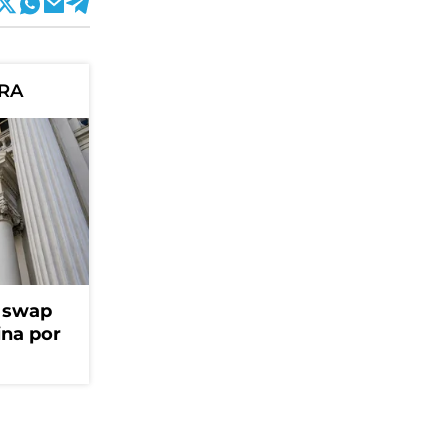
ORA
l swap
na por