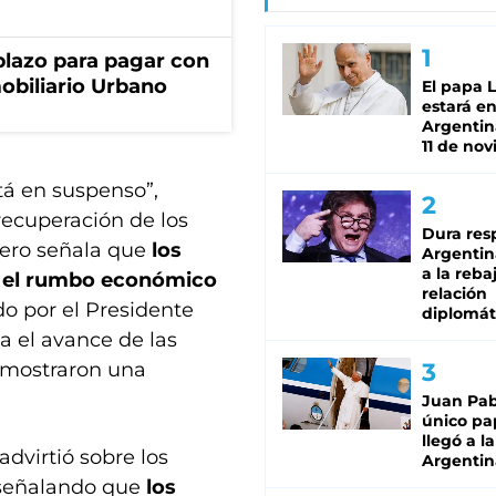
lazo para pagar con
obiliario Urbano
El papa 
estará en
Argentina
11 de no
tá en suspenso”,
recuperación de los
Dura res
pero señala que
los
Argentina
a la reba
e el rumbo económico
relación
do por el Presidente
diplomát
a el avance de las
 mostraron una
Juan Pabl
único pa
llegó a la
advirtió sobre los
Argentin
 señalando que
los