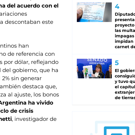
ma del acuerdo con el
variaciones
Diputado
presenta
 ya descontaban este
proyecto
las mult
impagas
impidan 
entinos han
carnet d
no de referencia con
 por dólar, reflejando
l del gobierno, que ha
El gobie
consiguió
l 2% sin generar
y tuvo qu
 también destaca que,
el capítu
extranjer
a al ajuste, los bonos
de tierra
Argentina ha vivido
lo de crisis
netti
, investigador de