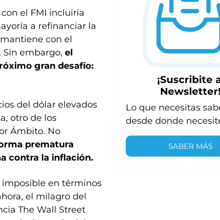
on el FMI incluiría
yoría a refinanciar la
 mantiene con el
. Sin embargo,
el
próximo gran desafío:
¡Suscribite a
Newsletter
ios del dólar elevados
Lo que necesitas sab
a, otro de los
desde donde necesit
por Ámbito. No
e forma prematura
SABER MÁS
 contra la inflación.
 imposible en términos
ahora, el milagro del
cia The Wall Street