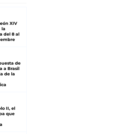
León XIV
 la
 del 8 al
viembre
puesta de
 a Brasil
ja de la
ica
o II, el
pa que
a