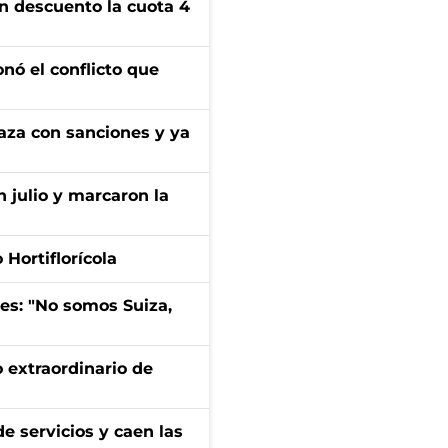
n descuento la cuota 4
onó el conflicto que
aza con sanciones y ya
n julio y marcaron la
Hortiflorícola
mes: "No somos Suiza,
 extraordinario de
e servicios y caen las