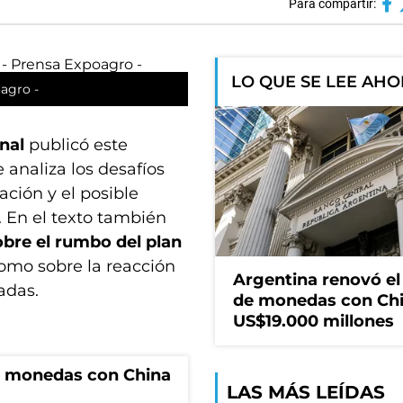
Para compartir:
LO QUE SE LEE AH
oagro -
nal
publicó este
 analiza los desafíos
lación y el posible
 En el texto también
obre el rumbo del plan
 como sobre la reacción
Argentina renovó e
adas.
de monedas con Chi
US$19.000 millones
e monedas con China
LAS MÁS LEÍDAS