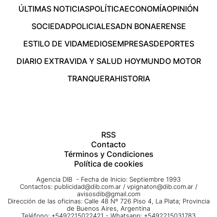
ÚLTIMAS NOTICIAS
POLÍTICA
ECONOMÍA
OPINIÓN
SOCIEDAD
POLICIALES
ADN BONAERENSE
ESTILO DE VIDA
MEDIOS
EMPRESAS
DEPORTES
DIARIO EXTRA
VIDA Y SALUD HOY
MUNDO MOTOR
TRANQUERA
HISTORIA
RSS
Contacto
Términos y Condiciones
Política de cookies
Agencia DIB - Fecha de Inicio: Septiembre 1993
Contactos:
publicidad@dib.com.ar
/
vpignaton@dib.com.ar
/
avisosdib@gmail.com
Dirección de las oficinas: Calle 48 Nº 726 Piso 4, La Plata; Provincia
de Buenos Aires, Argentina
Teléfono: +5492215022421 - Whatsapp: +5492215031783