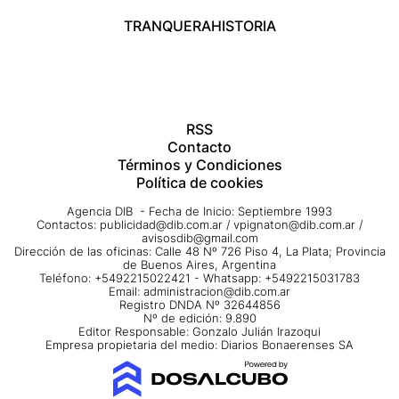
TRANQUERA
HISTORIA
RSS
Contacto
Términos y Condiciones
Política de cookies
Agencia DIB - Fecha de Inicio: Septiembre 1993
Contactos:
publicidad@dib.com.ar
/
vpignaton@dib.com.ar
/
avisosdib@gmail.com
Dirección de las oficinas: Calle 48 Nº 726 Piso 4, La Plata; Provincia
de Buenos Aires, Argentina
Teléfono: +5492215022421 - Whatsapp: +5492215031783
Email:
administracion@dib.com.ar
Registro DNDA Nº 32644856
Nº de edición: 9.890
Editor Responsable: Gonzalo Julián Irazoqui
Empresa propietaria del medio: Diarios Bonaerenses SA