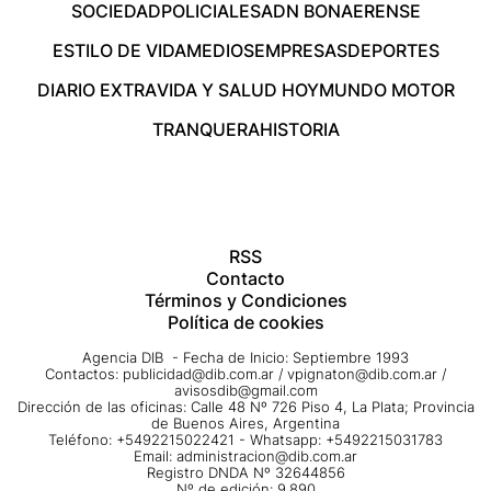
SOCIEDAD
POLICIALES
ADN BONAERENSE
ESTILO DE VIDA
MEDIOS
EMPRESAS
DEPORTES
DIARIO EXTRA
VIDA Y SALUD HOY
MUNDO MOTOR
TRANQUERA
HISTORIA
RSS
Contacto
Términos y Condiciones
Política de cookies
Agencia DIB - Fecha de Inicio: Septiembre 1993
Contactos:
publicidad@dib.com.ar
/
vpignaton@dib.com.ar
/
avisosdib@gmail.com
Dirección de las oficinas: Calle 48 Nº 726 Piso 4, La Plata; Provincia
de Buenos Aires, Argentina
Teléfono: +5492215022421 - Whatsapp: +5492215031783
Email:
administracion@dib.com.ar
Registro DNDA Nº 32644856
Nº de edición: 9.890