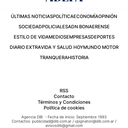
ÚLTIMAS NOTICIAS
POLÍTICA
ECONOMÍA
OPINIÓN
SOCIEDAD
POLICIALES
ADN BONAERENSE
ESTILO DE VIDA
MEDIOS
EMPRESAS
DEPORTES
DIARIO EXTRA
VIDA Y SALUD HOY
MUNDO MOTOR
TRANQUERA
HISTORIA
RSS
Contacto
Términos y Condiciones
Política de cookies
Agencia DIB - Fecha de Inicio: Septiembre 1993
Contactos:
publicidad@dib.com.ar
/
vpignaton@dib.com.ar
/
avisosdib@gmail.com