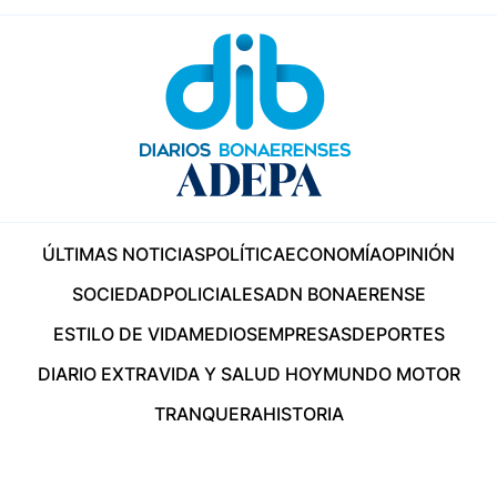
ÚLTIMAS NOTICIAS
POLÍTICA
ECONOMÍA
OPINIÓN
SOCIEDAD
POLICIALES
ADN BONAERENSE
ESTILO DE VIDA
MEDIOS
EMPRESAS
DEPORTES
DIARIO EXTRA
VIDA Y SALUD HOY
MUNDO MOTOR
TRANQUERA
HISTORIA