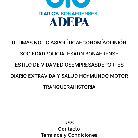
ÚLTIMAS NOTICIAS
POLÍTICA
ECONOMÍA
OPINIÓN
SOCIEDAD
POLICIALES
ADN BONAERENSE
ESTILO DE VIDA
MEDIOS
EMPRESAS
DEPORTES
DIARIO EXTRA
VIDA Y SALUD HOY
MUNDO MOTOR
TRANQUERA
HISTORIA
RSS
Contacto
Términos y Condiciones