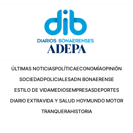
ÚLTIMAS NOTICIAS
POLÍTICA
ECONOMÍA
OPINIÓN
SOCIEDAD
POLICIALES
ADN BONAERENSE
ESTILO DE VIDA
MEDIOS
EMPRESAS
DEPORTES
DIARIO EXTRA
VIDA Y SALUD HOY
MUNDO MOTOR
TRANQUERA
HISTORIA