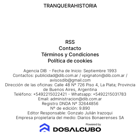
TRANQUERA
HISTORIA
RSS
Contacto
Términos y Condiciones
Política de cookies
Agencia DIB - Fecha de Inicio: Septiembre 1993
Contactos:
publicidad@dib.com.ar
/
vpignaton@dib.com.ar
/
avisosdib@gmail.com
Dirección de las oficinas: Calle 48 Nº 726 Piso 4, La Plata; Provincia
de Buenos Aires, Argentina
Teléfono: +5492215022421 - Whatsapp: +5492215031783
Email:
administracion@dib.com.ar
Registro DNDA Nº 32644856
Nº de edición: 9.890
Editor Responsable: Gonzalo Julián Irazoqui
Empresa propietaria del medio: Diarios Bonaerenses SA