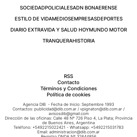
SOCIEDAD
POLICIALES
ADN BONAERENSE
ESTILO DE VIDA
MEDIOS
EMPRESAS
DEPORTES
DIARIO EXTRA
VIDA Y SALUD HOY
MUNDO MOTOR
TRANQUERA
HISTORIA
RSS
Contacto
Términos y Condiciones
Política de cookies
Agencia DIB - Fecha de Inicio: Septiembre 1993
Contactos:
publicidad@dib.com.ar
/
vpignaton@dib.com.ar
/
avisosdib@gmail.com
Dirección de las oficinas: Calle 48 Nº 726 Piso 4, La Plata; Provincia
de Buenos Aires, Argentina
Teléfono: +5492215022421 - Whatsapp: +5492215031783
Email:
administracion@dib.com.ar
Registro DNDA Nº 32644856