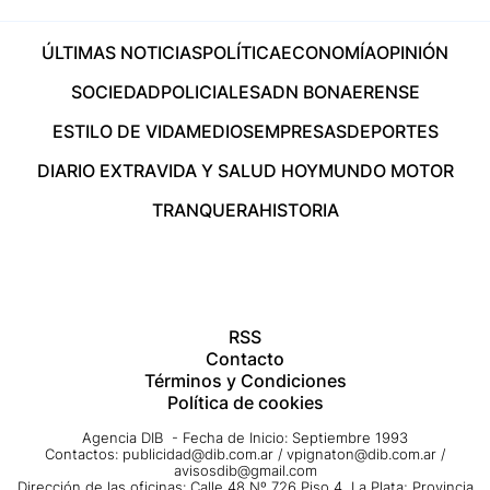
ÚLTIMAS NOTICIAS
POLÍTICA
ECONOMÍA
OPINIÓN
SOCIEDAD
POLICIALES
ADN BONAERENSE
ESTILO DE VIDA
MEDIOS
EMPRESAS
DEPORTES
DIARIO EXTRA
VIDA Y SALUD HOY
MUNDO MOTOR
TRANQUERA
HISTORIA
RSS
Contacto
Términos y Condiciones
Política de cookies
Agencia DIB - Fecha de Inicio: Septiembre 1993
Contactos:
publicidad@dib.com.ar
/
vpignaton@dib.com.ar
/
avisosdib@gmail.com
Dirección de las oficinas: Calle 48 Nº 726 Piso 4, La Plata; Provincia