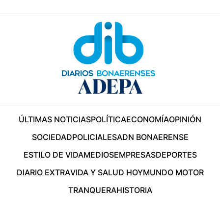
ÚLTIMAS NOTICIAS
POLÍTICA
ECONOMÍA
OPINIÓN
SOCIEDAD
POLICIALES
ADN BONAERENSE
ESTILO DE VIDA
MEDIOS
EMPRESAS
DEPORTES
DIARIO EXTRA
VIDA Y SALUD HOY
MUNDO MOTOR
TRANQUERA
HISTORIA