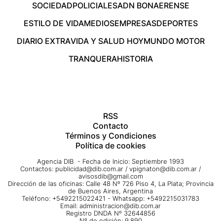
SOCIEDAD
POLICIALES
ADN BONAERENSE
ESTILO DE VIDA
MEDIOS
EMPRESAS
DEPORTES
DIARIO EXTRA
VIDA Y SALUD HOY
MUNDO MOTOR
TRANQUERA
HISTORIA
RSS
Contacto
Términos y Condiciones
Política de cookies
Agencia DIB - Fecha de Inicio: Septiembre 1993
Contactos:
publicidad@dib.com.ar
/
vpignaton@dib.com.ar
/
avisosdib@gmail.com
Dirección de las oficinas: Calle 48 Nº 726 Piso 4, La Plata; Provincia
de Buenos Aires, Argentina
Teléfono: +5492215022421 - Whatsapp: +5492215031783
Email:
administracion@dib.com.ar
Registro DNDA Nº 32644856
Nº de edición: 9.890