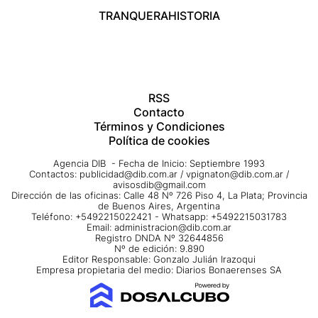
TRANQUERA
HISTORIA
RSS
Contacto
Términos y Condiciones
Política de cookies
Agencia DIB - Fecha de Inicio: Septiembre 1993
Contactos:
publicidad@dib.com.ar
/
vpignaton@dib.com.ar
/
avisosdib@gmail.com
Dirección de las oficinas: Calle 48 Nº 726 Piso 4, La Plata; Provincia
de Buenos Aires, Argentina
Teléfono: +5492215022421 - Whatsapp: +5492215031783
Email:
administracion@dib.com.ar
Registro DNDA Nº 32644856
Nº de edición: 9.890
Editor Responsable: Gonzalo Julián Irazoqui
Empresa propietaria del medio: Diarios Bonaerenses SA