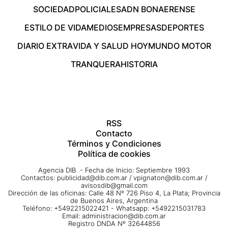
SOCIEDAD
POLICIALES
ADN BONAERENSE
ESTILO DE VIDA
MEDIOS
EMPRESAS
DEPORTES
DIARIO EXTRA
VIDA Y SALUD HOY
MUNDO MOTOR
TRANQUERA
HISTORIA
RSS
Contacto
Términos y Condiciones
Política de cookies
Agencia DIB - Fecha de Inicio: Septiembre 1993
Contactos:
publicidad@dib.com.ar
/
vpignaton@dib.com.ar
/
avisosdib@gmail.com
Dirección de las oficinas: Calle 48 Nº 726 Piso 4, La Plata; Provincia
de Buenos Aires, Argentina
Teléfono: +5492215022421 - Whatsapp: +5492215031783
Email:
administracion@dib.com.ar
Registro DNDA Nº 32644856