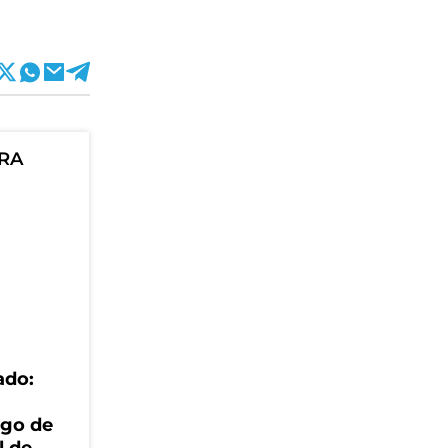
ORA
ado:
rgo de