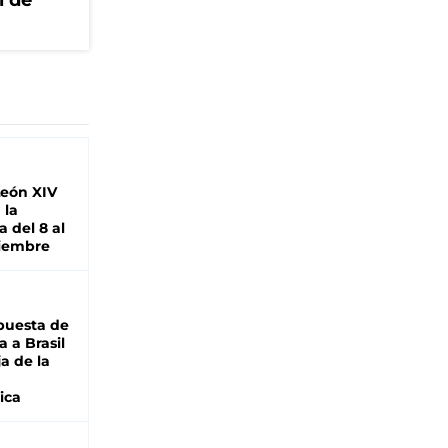
l de
León XIV
 la
 del 8 al
viembre
puesta de
 a Brasil
ja de la
ica