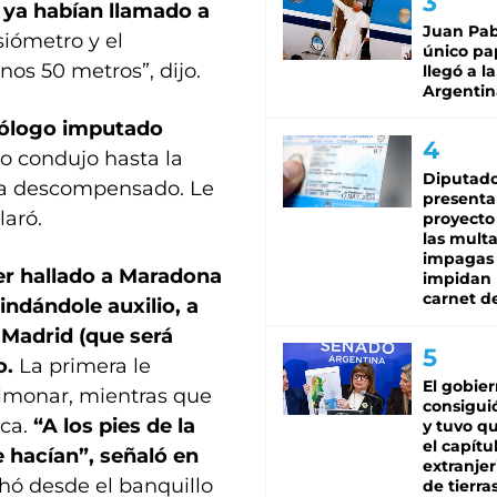
ya habían llamado a
Juan Pabl
iómetro y el
único pa
nos 50 metros”, dijo.
llegó a la
Argentin
cólogo imputado
lo condujo hasta la
Diputado
ía descompensado. Le
presenta
laró.
proyecto
las mult
impagas
r hallado a Maradona
impidan 
carnet d
ndándole auxilio, a
 Madrid (que será
o.
La primera le
El gobie
lmonar, mientras que
consiguió
oca.
“A los pies de la
y tuvo qu
el capítu
 hacían”, señaló en
extranjer
hó desde el banquillo
de tierra