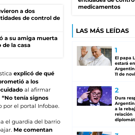
entidades de contro
medicamentos
vieron a dos
tidades de control de
LAS MÁS LEÍDAS
tró a su amiga muerta
 de la casa
El papa 
estará en
Argentina
ástica
explicó de qué
11 de no
rometió a los
 cuidado
al afirmar
.
“No tenía signos
Dura res
Argentina
o por el portal Infobae.
a la reba
relación
diplomát
a el guardia del barrio
bajar.
Me comentan