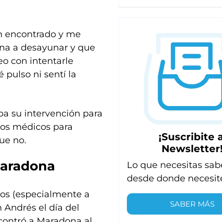
an encontrado y me
na a desayunar y que
eo con intentarle
 pulso ni sentí la
ba su intervención para
tos médicos para
¡Suscribite a
que no.
Newsletter
Maradona
Lo que necesitas sab
desde donde necesit
os (especialmente a
SABER MÁS
 Andrés el día del
contró a Maradona al