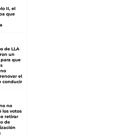
o II, el
pa que
a
s de LLA
ron un
 para que
as
 no
renovar el
e conducir
rno no
 los votos
e retirar
lo de
ización
s