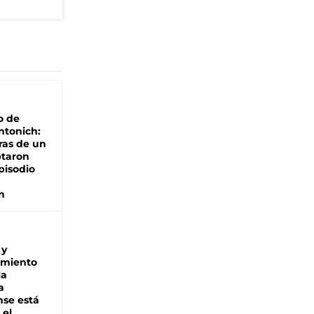
o de
ntonich:
ras de un
ptaron
pisodio
n
 y
miento
la
a
se está
 el