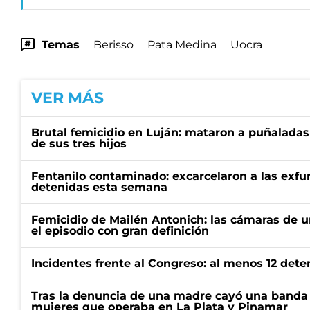
Temas
Berisso
Pata Medina
Uocra
VER MÁS
Brutal femicidio en Luján: mataron a puñaladas
de sus tres hijos
Fentanilo contaminado: excarcelaron a las exf
detenidas esta semana
Femicidio de Mailén Antonich: las cámaras de u
el episodio con gran definición
Incidentes frente al Congreso: al menos 12 dete
Tras la denuncia de una madre cayó una banda 
mujeres que operaba en La Plata y Pinamar