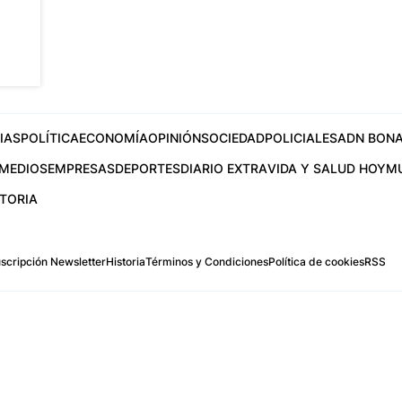
IAS
POLÍTICA
ECONOMÍA
OPINIÓN
SOCIEDAD
POLICIALES
ADN BONA
MEDIOS
EMPRESAS
DEPORTES
DIARIO EXTRA
VIDA Y SALUD HOY
M
STORIA
scripción Newsletter
Historia
Términos y Condiciones
Política de cookies
RSS
.com
os Aires, Argentina