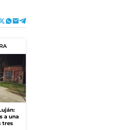
ORA
Luján:
s a una
 tres