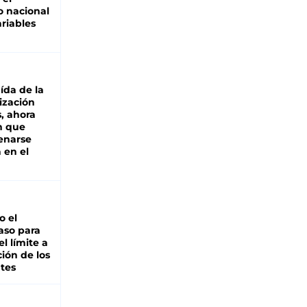
 nacional
riables
aída de la
ización
s, ahora
n que
renarse
 en el
io el
aso para
el límite a
ción de los
tes