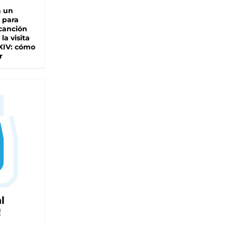
n un
 para
 canción
 la visita
XIV: cómo
r
l
!