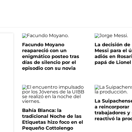
Facundo Moyano
La decisión de 
reapareció con un
Messi para el 
enigmático posteo tras
adiós en Rosari
días de silencio por el
papá de Lionel
episodio con su novia
La Suipachens
a reincorporar
Bahía Blanca: la
trabajadores y
tradicional Noche de las
reactivó la pr
Etiquetas hizo foco en el
Pequeño Cottolengo