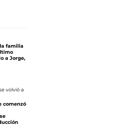
la familia
último
o a Jorge,
e comenzó
 se
oducción