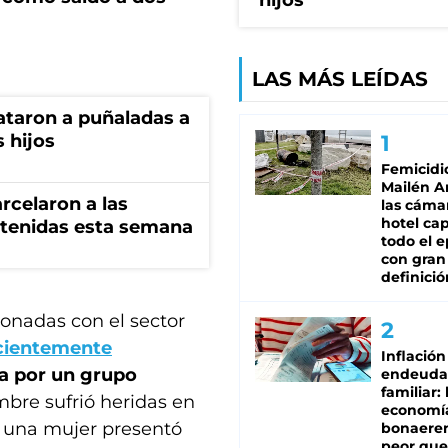
hijos
LAS MÁS LEÍDAS
ataron a puñaladas a
 hijos
Femicidi
Mailén A
rcelaron a las
las cáma
hotel ca
tenidas esta semana
todo el e
con gran
definició
ionadas con el sector
ecientemente
Inflación
ra por un grupo
endeuda
familiar: 
mbre sufrió heridas en
economí
e una mujer presentó
bonaeren
peor que