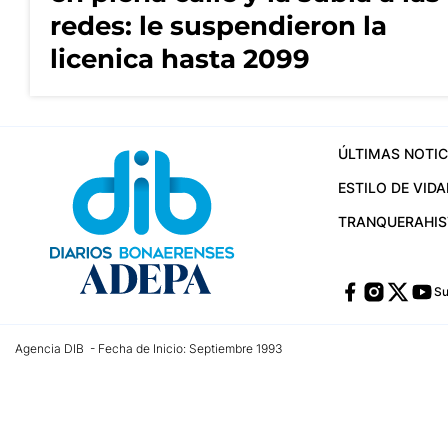
redes: le suspendieron la
licenica hasta 2099
ÚLTIMAS NOTIC
ESTILO DE VIDA
TRANQUERA
HI
Su
Agencia DIB - Fecha de Inicio: Septiembre 1993
Contactos:
publicidad@dib.com.ar
/
vpignaton@dib.com.ar
/
avisosdib@gmail
Dirección de las oficinas: Calle 48 Nº 726 Piso 4, La Plata; Provincia de Buen
Teléfono: +5492215022421 - Whatsapp: +5492215031783
Email:
administracion@dib.com.ar
Registro DNDA Nº 32644856