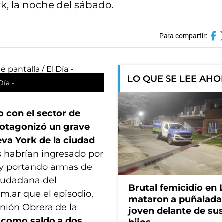
rk, la noche del sábado.
Para compartir:
LO QUE SE LEE AH
Día -
o con el sector de
rotagonizó un grave
ueva York de la ciudad
s habrían ingresado por
s y portando armas de
Ciudadana del
Brutal femicidio en 
om.ar que el episodio,
mataron a puñalada
nión Obrera de la
joven delante de sus
 como saldo a dos