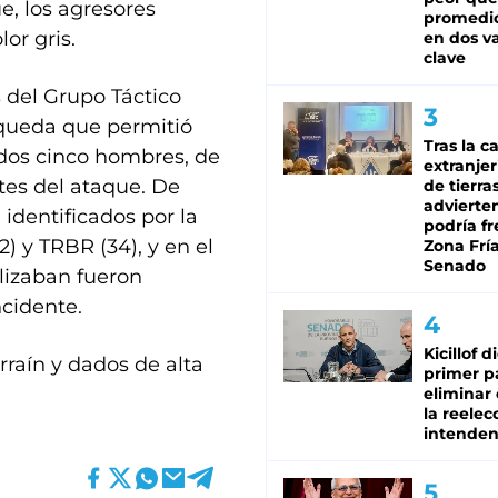
e, los agresores
promedio
or gris.
en dos va
clave
 del Grupo Táctico
squeda que permitió
Tras la c
nidos cinco hombres, de
extranjer
tes del ataque. De
de tierra
advierte
 identificados por la
podría f
2) y TRBR (34), y en el
Zona Fría
Senado
ilizaban fueron
cidente.
Kicillof d
rraín y dados de alta
primer p
eliminar 
la reelec
intenden