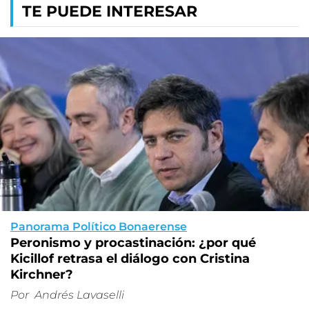
TE PUEDE INTERESAR
Panorama Político Bonaerense
Peronismo y procastinación: ¿por qué
Kicillof retrasa el diálogo con Cristina
Kirchner?
Por
Andrés Lavaselli