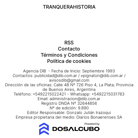
TRANQUERA
HISTORIA
RSS
Contacto
Términos y Condiciones
Política de cookies
Agencia DIB - Fecha de Inicio: Septiembre 1993
Contactos:
publicidad@dib.com.ar
/
vpignaton@dib.com.ar
/
avisosdib@gmail.com
Dirección de las oficinas: Calle 48 Nº 726 Piso 4, La Plata; Provincia
de Buenos Aires, Argentina
Teléfono: +5492215022421 - Whatsapp: +5492215031783
Email:
administracion@dib.com.ar
Registro DNDA Nº 32644856
Nº de edición: 9.890
Editor Responsable: Gonzalo Julián Irazoqui
Empresa propietaria del medio: Diarios Bonaerenses SA