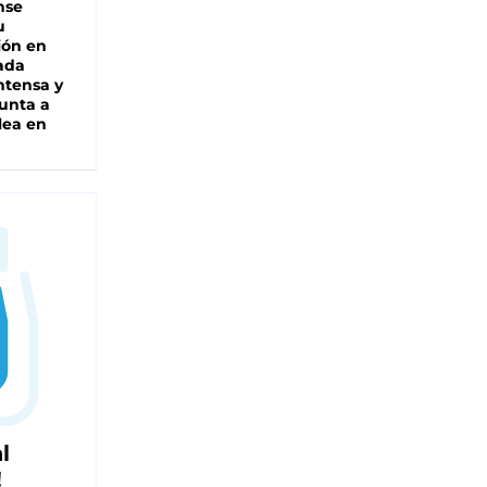
nse
u
ión en
ada
intensa y
unta a
lea en
l
!