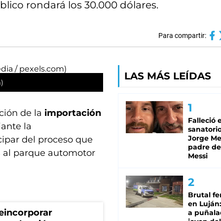
úblico rondará los 30.000 dólares.
Para compartir:
LAS MÁS LEÍDAS
m)
ión de la
importación
Falleció 
ante la
sanatorio
Jorge Mes
cipar del proceso que
padre de
s
al parque automotor
Messi
Brutal fe
en Luján
eincorporar
a puñala