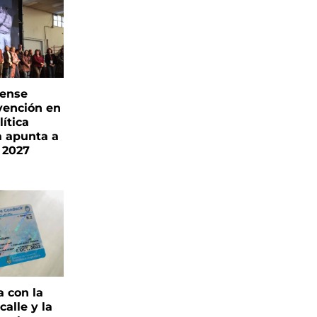
rense
vención en
ítica
a apunta a
 2027
a con la
alle y la