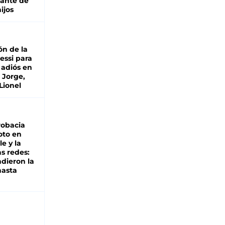
lante de
hijos
ón de la
essi para
 adiós en
 Jorge,
Lionel
robacia
oto en
le y la
as redes:
ndieron la
hasta