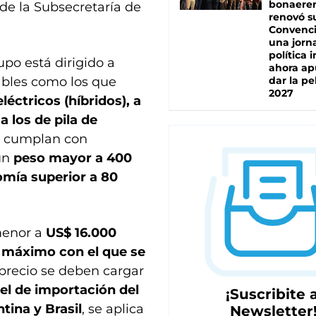
bonaere
de la Subsecretaría de
renovó s
Convenc
una jorn
política 
cupo está dirigido a
ahora ap
ables como los que
dar la pe
2027
éctricos (híbridos), a
a los de pila de
o cumplan con
un
peso mayor a 400
mía superior a 80
 menor a
US$ 16.000
 máximo con el que se
precio se deben cargar
el de importación del
¡Suscribite a
tina y Brasil
, se aplica
Newsletter