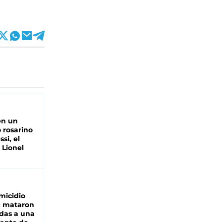
en un
 rosarino
si, el
 Lionel
micidio
: mataron
das a una