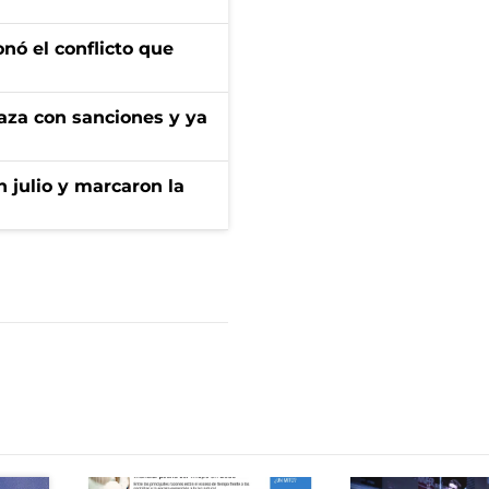
onó el conflicto que
aza con sanciones y ya
n julio y marcaron la