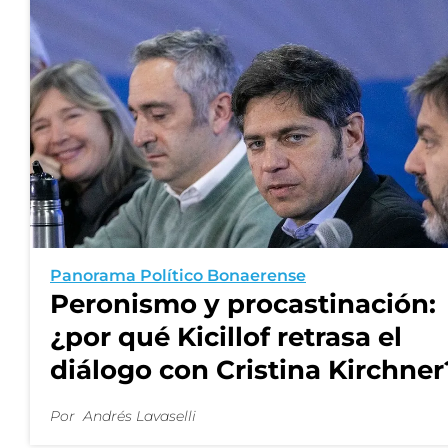
Panorama Político Bonaerense
Peronismo y procastinación:
¿por qué Kicillof retrasa el
diálogo con Cristina Kirchner
Por
Andrés Lavaselli