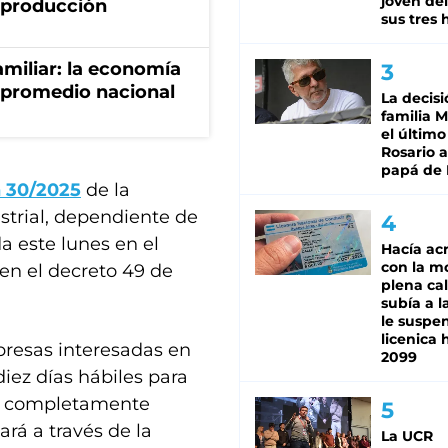
joven de
a producción
sus tres 
miliar: la economía
 promedio nacional
La decisi
familia M
el último
Rosario a
papá de 
n 30/2025
de la
strial, dependiente de
a este lunes en el
Hacía ac
con la m
 en el decreto 49 de
plena cal
subía a l
le suspe
licenica 
presas interesadas en
2099
iez días hábiles para
ra completamente
ará a través de la
La UCR