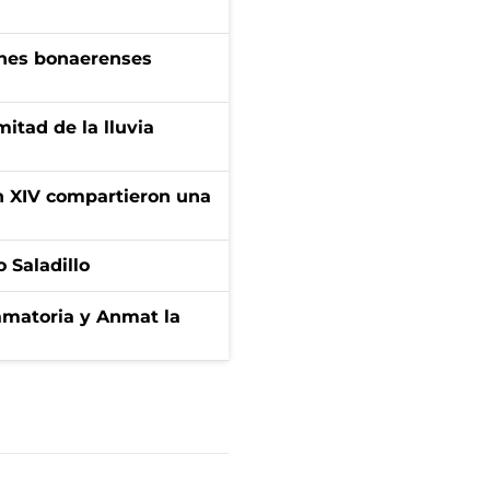
enes bonaerenses
itad de la lluvia
ón XIV compartieron una
 Saladillo
amatoria y Anmat la