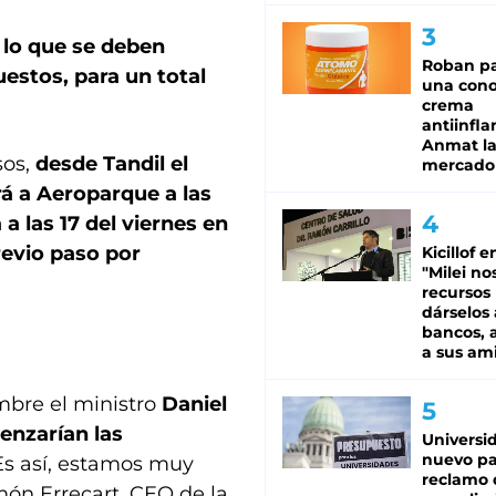
a lo que se deben
Roban pa
estos, para un total
una cono
crema
antiinfla
Anmat la 
sos,
desde Tandil el
mercado
rá a Aeroparque a las
 a las 17 del viernes en
revio paso por
Kicillof e
"Milei no
recursos
dárselos 
bancos, a
a sus am
embre el ministro
Daniel
enzarían las
Universi
nuevo pa
s así, estamos muy
reclamo 
món Errecart, CEO de la