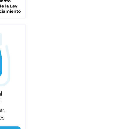
iento
de la Ley
ciamiento
l
!
er,
es