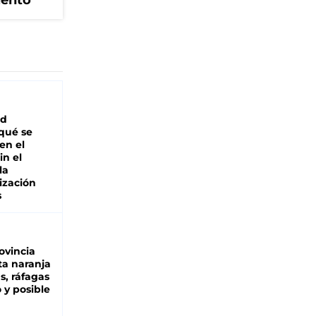
iento
ad
 qué se
en el
in el
la
ización
s
ovincia
ta naranja
as, ráfagas
 y posible