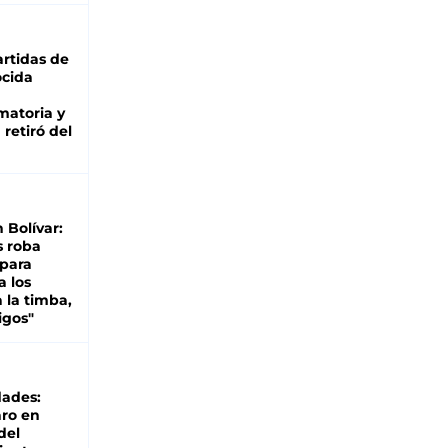
rtidas de
cida
matoria y
retiró del
n Bolívar:
s roba
 para
a los
 la timba,
igos"
dades:
ro en
del