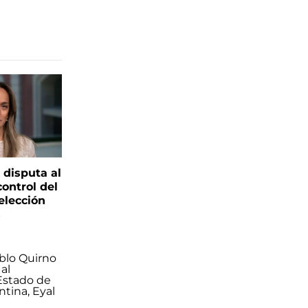
 disputa al
control del
elección
s