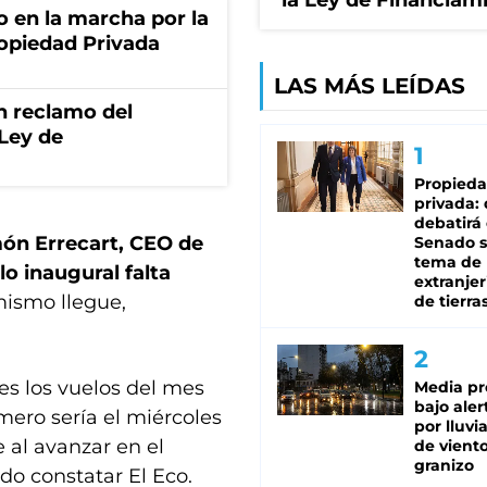
la Ley de Financiam
o en la marcha por la
ropiedad Privada
LAS MÁS LEÍDAS
n reclamo del
 Ley de
Propied
privada:
debatirá 
ón Errecart, CEO de
Senado s
tema de 
o inaugural falta
extranjer
mismo llegue,
de tierra
es los vuelos del mes
Media pr
bajo aler
mero sería el miércoles
por lluvi
 al avanzar en el
de viento
granizo
udo constatar El Eco.