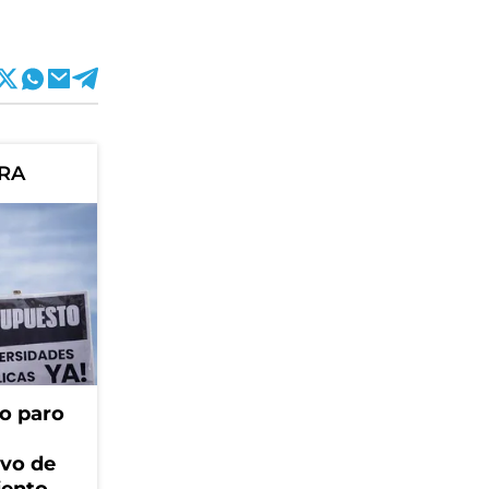
ORA
o paro
ivo de