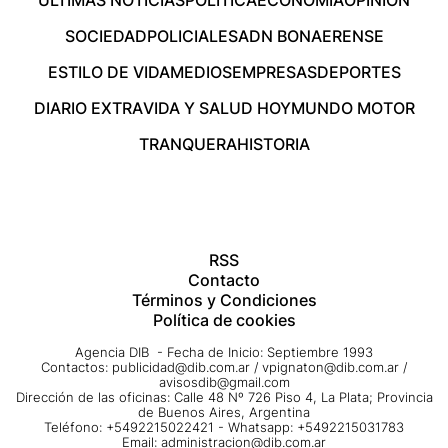
SOCIEDAD
POLICIALES
ADN BONAERENSE
ESTILO DE VIDA
MEDIOS
EMPRESAS
DEPORTES
DIARIO EXTRA
VIDA Y SALUD HOY
MUNDO MOTOR
TRANQUERA
HISTORIA
RSS
Contacto
Términos y Condiciones
Política de cookies
Agencia DIB - Fecha de Inicio: Septiembre 1993
Contactos:
publicidad@dib.com.ar
/
vpignaton@dib.com.ar
/
avisosdib@gmail.com
Dirección de las oficinas: Calle 48 Nº 726 Piso 4, La Plata; Provincia
de Buenos Aires, Argentina
Teléfono: +5492215022421 - Whatsapp: +5492215031783
Email:
administracion@dib.com.ar