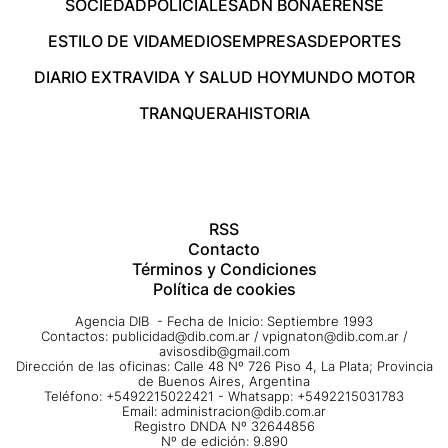
SOCIEDAD
POLICIALES
ADN BONAERENSE
ESTILO DE VIDA
MEDIOS
EMPRESAS
DEPORTES
DIARIO EXTRA
VIDA Y SALUD HOY
MUNDO MOTOR
TRANQUERA
HISTORIA
RSS
Contacto
Términos y Condiciones
Política de cookies
Agencia DIB - Fecha de Inicio: Septiembre 1993
Contactos:
publicidad@dib.com.ar
/
vpignaton@dib.com.ar
/
avisosdib@gmail.com
Dirección de las oficinas: Calle 48 Nº 726 Piso 4, La Plata; Provincia
de Buenos Aires, Argentina
Teléfono: +5492215022421 - Whatsapp: +5492215031783
Email:
administracion@dib.com.ar
Registro DNDA Nº 32644856
Nº de edición: 9.890