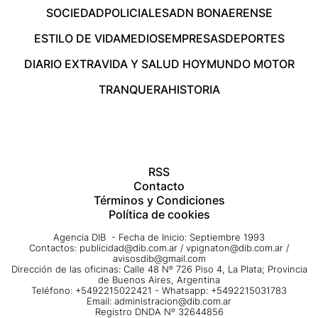
SOCIEDAD
POLICIALES
ADN BONAERENSE
ESTILO DE VIDA
MEDIOS
EMPRESAS
DEPORTES
DIARIO EXTRA
VIDA Y SALUD HOY
MUNDO MOTOR
TRANQUERA
HISTORIA
RSS
Contacto
Términos y Condiciones
Política de cookies
Agencia DIB - Fecha de Inicio: Septiembre 1993
Contactos:
publicidad@dib.com.ar
/
vpignaton@dib.com.ar
/
avisosdib@gmail.com
Dirección de las oficinas: Calle 48 Nº 726 Piso 4, La Plata; Provincia
de Buenos Aires, Argentina
Teléfono: +5492215022421 - Whatsapp: +5492215031783
Email:
administracion@dib.com.ar
Registro DNDA Nº 32644856