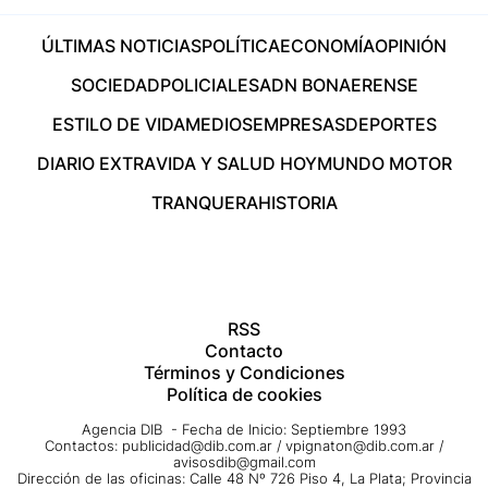
ÚLTIMAS NOTICIAS
POLÍTICA
ECONOMÍA
OPINIÓN
SOCIEDAD
POLICIALES
ADN BONAERENSE
ESTILO DE VIDA
MEDIOS
EMPRESAS
DEPORTES
DIARIO EXTRA
VIDA Y SALUD HOY
MUNDO MOTOR
TRANQUERA
HISTORIA
RSS
Contacto
Términos y Condiciones
Política de cookies
Agencia DIB - Fecha de Inicio: Septiembre 1993
Contactos:
publicidad@dib.com.ar
/
vpignaton@dib.com.ar
/
avisosdib@gmail.com
Dirección de las oficinas: Calle 48 Nº 726 Piso 4, La Plata; Provincia