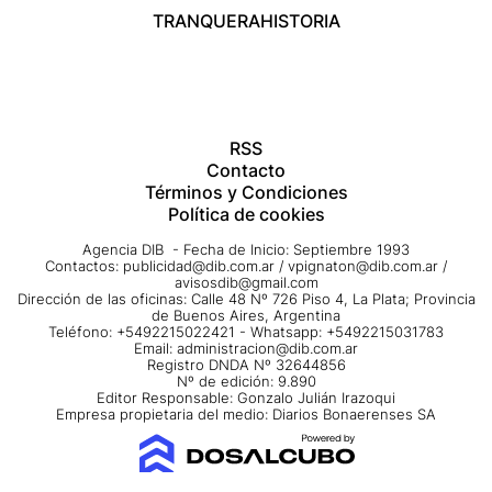
TRANQUERA
HISTORIA
RSS
Contacto
Términos y Condiciones
Política de cookies
Agencia DIB - Fecha de Inicio: Septiembre 1993
Contactos:
publicidad@dib.com.ar
/
vpignaton@dib.com.ar
/
avisosdib@gmail.com
Dirección de las oficinas: Calle 48 Nº 726 Piso 4, La Plata; Provincia
de Buenos Aires, Argentina
Teléfono: +5492215022421 - Whatsapp: +5492215031783
Email:
administracion@dib.com.ar
Registro DNDA Nº 32644856
Nº de edición: 9.890
Editor Responsable: Gonzalo Julián Irazoqui
Empresa propietaria del medio: Diarios Bonaerenses SA