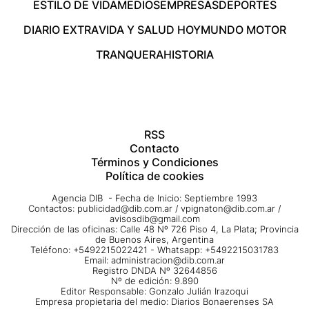
ESTILO DE VIDA
MEDIOS
EMPRESAS
DEPORTES
DIARIO EXTRA
VIDA Y SALUD HOY
MUNDO MOTOR
TRANQUERA
HISTORIA
RSS
Contacto
Términos y Condiciones
Política de cookies
Agencia DIB - Fecha de Inicio: Septiembre 1993
Contactos:
publicidad@dib.com.ar
/
vpignaton@dib.com.ar
/
avisosdib@gmail.com
Dirección de las oficinas: Calle 48 Nº 726 Piso 4, La Plata; Provincia
de Buenos Aires, Argentina
Teléfono: +5492215022421 - Whatsapp: +5492215031783
Email:
administracion@dib.com.ar
Registro DNDA Nº 32644856
Nº de edición: 9.890
Editor Responsable: Gonzalo Julián Irazoqui
Empresa propietaria del medio: Diarios Bonaerenses SA