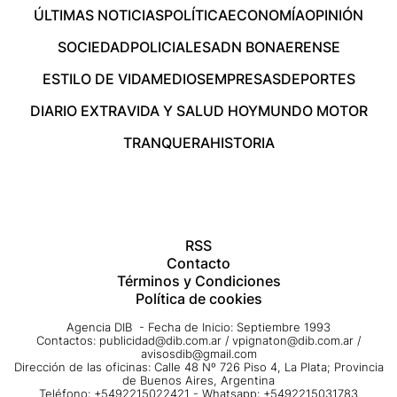
ÚLTIMAS NOTICIAS
POLÍTICA
ECONOMÍA
OPINIÓN
SOCIEDAD
POLICIALES
ADN BONAERENSE
ESTILO DE VIDA
MEDIOS
EMPRESAS
DEPORTES
DIARIO EXTRA
VIDA Y SALUD HOY
MUNDO MOTOR
TRANQUERA
HISTORIA
RSS
Contacto
Términos y Condiciones
Política de cookies
Agencia DIB - Fecha de Inicio: Septiembre 1993
Contactos:
publicidad@dib.com.ar
/
vpignaton@dib.com.ar
/
avisosdib@gmail.com
Dirección de las oficinas: Calle 48 Nº 726 Piso 4, La Plata; Provincia
de Buenos Aires, Argentina
Teléfono: +5492215022421 - Whatsapp: +5492215031783