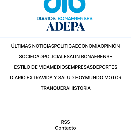
ÚLTIMAS NOTICIAS
POLÍTICA
ECONOMÍA
OPINIÓN
SOCIEDAD
POLICIALES
ADN BONAERENSE
ESTILO DE VIDA
MEDIOS
EMPRESAS
DEPORTES
DIARIO EXTRA
VIDA Y SALUD HOY
MUNDO MOTOR
TRANQUERA
HISTORIA
RSS
Contacto