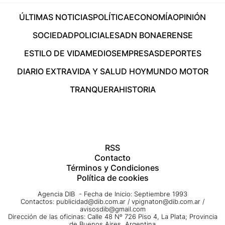
ÚLTIMAS NOTICIAS
POLÍTICA
ECONOMÍA
OPINIÓN
SOCIEDAD
POLICIALES
ADN BONAERENSE
ESTILO DE VIDA
MEDIOS
EMPRESAS
DEPORTES
DIARIO EXTRA
VIDA Y SALUD HOY
MUNDO MOTOR
TRANQUERA
HISTORIA
RSS
Contacto
Términos y Condiciones
Política de cookies
Agencia DIB - Fecha de Inicio: Septiembre 1993
Contactos:
publicidad@dib.com.ar
/
vpignaton@dib.com.ar
/
avisosdib@gmail.com
Dirección de las oficinas: Calle 48 Nº 726 Piso 4, La Plata; Provincia
de Buenos Aires, Argentina