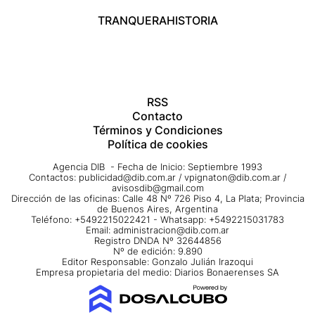
TRANQUERA
HISTORIA
RSS
Contacto
Términos y Condiciones
Política de cookies
Agencia DIB - Fecha de Inicio: Septiembre 1993
Contactos:
publicidad@dib.com.ar
/
vpignaton@dib.com.ar
/
avisosdib@gmail.com
Dirección de las oficinas: Calle 48 Nº 726 Piso 4, La Plata; Provincia
de Buenos Aires, Argentina
Teléfono: +5492215022421 - Whatsapp: +5492215031783
Email:
administracion@dib.com.ar
Registro DNDA Nº 32644856
Nº de edición: 9.890
Editor Responsable: Gonzalo Julián Irazoqui
Empresa propietaria del medio: Diarios Bonaerenses SA