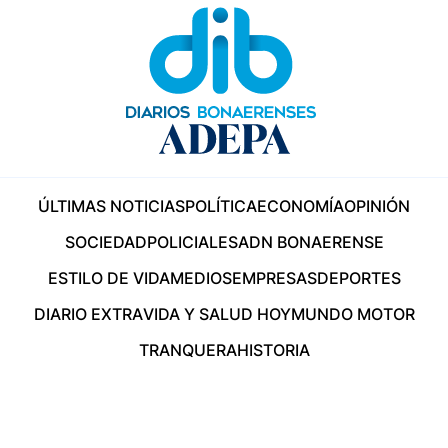
ÚLTIMAS NOTICIAS
POLÍTICA
ECONOMÍA
OPINIÓN
SOCIEDAD
POLICIALES
ADN BONAERENSE
ESTILO DE VIDA
MEDIOS
EMPRESAS
DEPORTES
DIARIO EXTRA
VIDA Y SALUD HOY
MUNDO MOTOR
TRANQUERA
HISTORIA