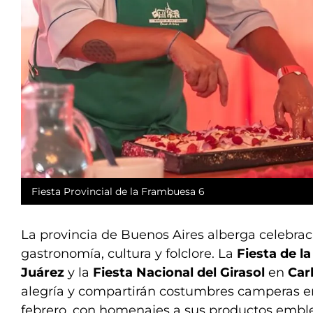
Fiesta Provincial de la Frambuesa 6
La provincia de Buenos Aires alberga celebr
gastronomía, cultura y folclore. La
Fiesta de l
Juárez
y la
Fiesta Nacional del Girasol
en
Car
alegría y compartirán costumbres camperas ent
febrero, con homenajes a sus productos embl