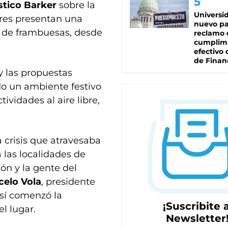
stico Barker
sobre la
Universi
ores presentan una
nuevo pa
e de frambuesas, desde
reclamo 
cumplim
efectivo 
de Finan
y las propuestas
do un ambiente festivo
ividades al aire libre,
a crisis que atravesaba
 las localidades de
ón y la gente del
celo Vola
, presidente
Así comenzó la
¡Suscribite a
el lugar.
Newsletter