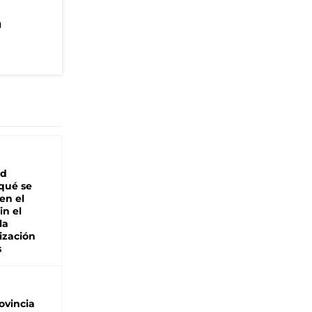
n
ad
 qué se
en el
in el
la
ización
s
ovincia