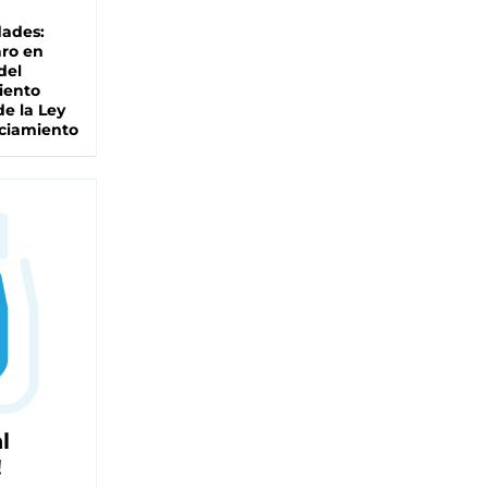
dades:
ro en
del
iento
de la Ley
ciamiento
l
!