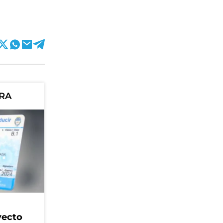
ORA
yecto