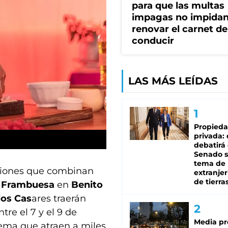
para que las multas
impagas no impida
renovar el carnet de
conducir
LAS MÁS LEÍDAS
Propied
privada:
debatirá 
Senado s
tema de 
aciones que combinan
extranjer
de tierra
a Frambuesa
en
Benito
los Cas
ares traerán
re el 7 y el 9 de
Media pr
ema que atraen a miles