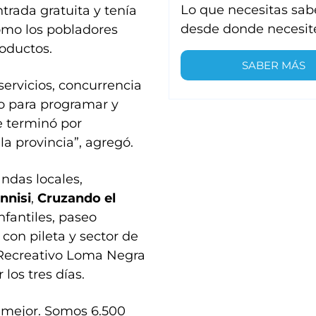
Lo que necesitas sab
ntrada gratuita y tenía
desde donde necesit
cómo los pobladores
roductos.
SABER MÁS
servicios, concurrencia
do para programar y
e terminó por
a provincia”, agregó.
ndas locales,
nnisi
,
Cruzando el
nfantiles, paseo
con pileta y sector de
o Recreativo Loma Negra
los tres días.
o mejor. Somos 6.500