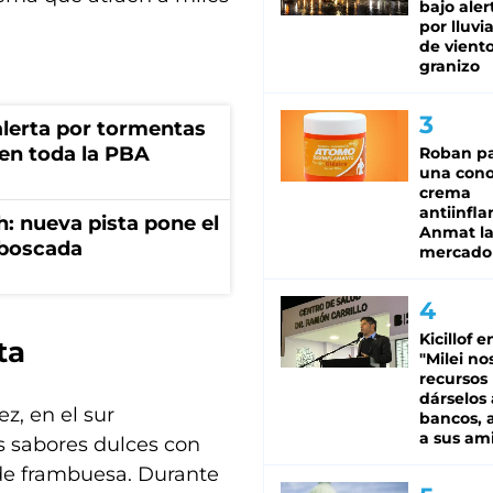
bajo aler
por lluvi
de viento
granizo
 alerta por tormentas
 en toda la PBA
Roban pa
una cono
crema
antiinfla
: nueva pista pone el
Anmat la 
mboscada
mercado
Kicillof e
ta
"Milei no
recursos
dárselos 
z, en el sur
bancos, a
a sus am
os sabores dulces con
 de frambuesa. Durante