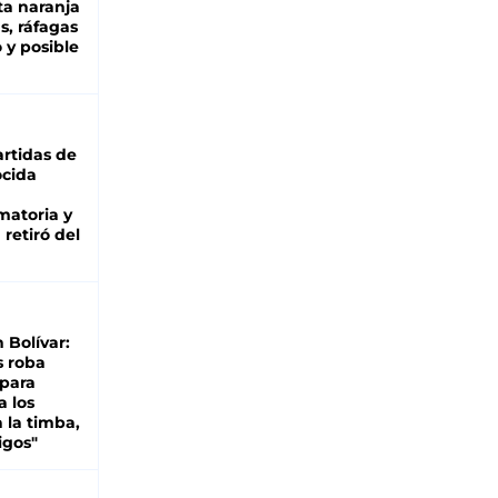
ta naranja
as, ráfagas
 y posible
rtidas de
cida
matoria y
retiró del
n Bolívar:
s roba
 para
a los
 la timba,
igos"