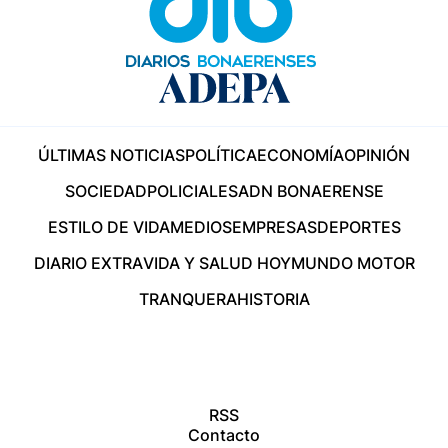
ÚLTIMAS NOTICIAS
POLÍTICA
ECONOMÍA
OPINIÓN
SOCIEDAD
POLICIALES
ADN BONAERENSE
ESTILO DE VIDA
MEDIOS
EMPRESAS
DEPORTES
DIARIO EXTRA
VIDA Y SALUD HOY
MUNDO MOTOR
TRANQUERA
HISTORIA
RSS
Contacto