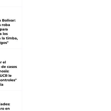
n Bolívar:
s roba
 para
a los
 la timba,
igos"
r el
 de casos
nosis:
 UCR le
ontroles"
ia
dades:
ro en