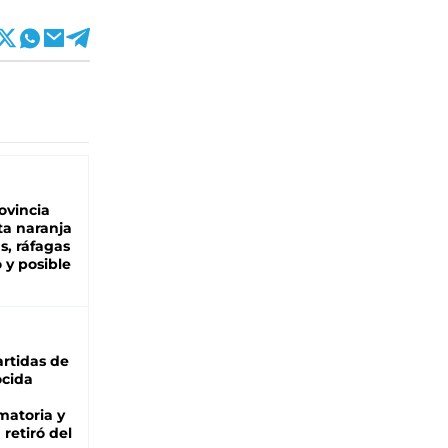
ovincia
ta naranja
as, ráfagas
 y posible
rtidas de
cida
matoria y
retiró del