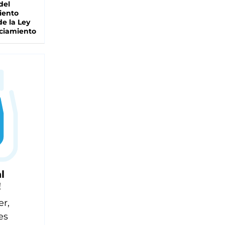
del
iento
de la Ley
ciamiento
l
!
er,
es