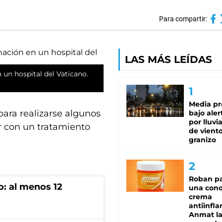
Para compartir:
LAS MÁS LEÍDAS
n un hospital del Vaticano.
Media pr
para realizarse algunos
bajo aler
por lluvi
r con un tratamiento
de viento
granizo
Roban pa
o: al menos 12
una cono
crema
antiinfla
Anmat la 