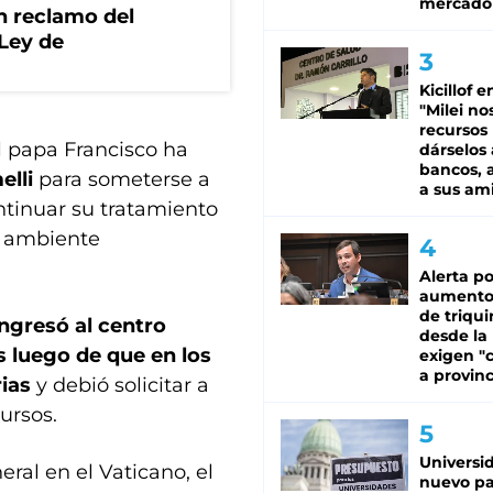
mercado
n reclamo del
 Ley de
Kicillof e
"Milei no
recursos
l papa Francisco ha
dárselos 
bancos, a
elli
para someterse a
a sus am
ntinuar su tratamiento
un ambiente
Alerta po
aumento
de triqui
ingresó al centro
desde la
 luego de que en los
exigen "c
a provinc
rias
y debió solicitar a
ursos.
Universi
ral en el Vaticano, el
nuevo pa