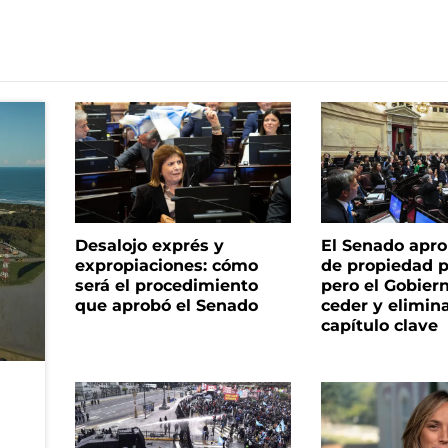
Desalojo exprés y
El Senado apro
expropiaciones: cómo
de propiedad p
será el procedimiento
pero el Gobier
que aprobó el Senado
ceder y elimina
capítulo clave