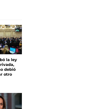
bó la ley
rivada,
no debió
r otro