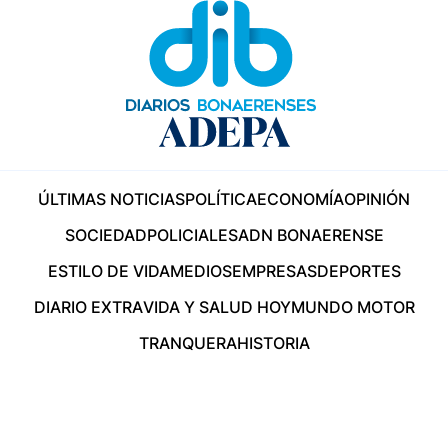
ÚLTIMAS NOTICIAS
POLÍTICA
ECONOMÍA
OPINIÓN
SOCIEDAD
POLICIALES
ADN BONAERENSE
ESTILO DE VIDA
MEDIOS
EMPRESAS
DEPORTES
DIARIO EXTRA
VIDA Y SALUD HOY
MUNDO MOTOR
TRANQUERA
HISTORIA