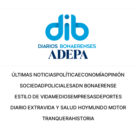
ÚLTIMAS NOTICIAS
POLÍTICA
ECONOMÍA
OPINIÓN
SOCIEDAD
POLICIALES
ADN BONAERENSE
ESTILO DE VIDA
MEDIOS
EMPRESAS
DEPORTES
DIARIO EXTRA
VIDA Y SALUD HOY
MUNDO MOTOR
TRANQUERA
HISTORIA