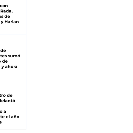
 con
 Rada,
os de
 y Harlan
 de
ntes sumó
e de
 y ahora
tro de
adelantó
o a
te el año
e