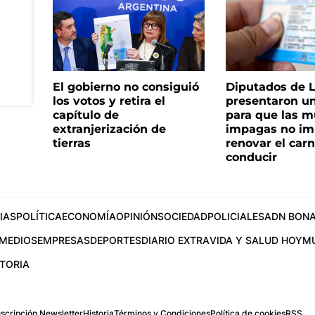
El gobierno no consiguió
Diputados de 
los votos y retira el
presentaron u
capítulo de
para que las m
extranjerización de
impagas no im
tierras
renovar el car
conducir
IAS
POLÍTICA
ECONOMÍA
OPINIÓN
SOCIEDAD
POLICIALES
ADN BONA
MEDIOS
EMPRESAS
DEPORTES
DIARIO EXTRA
VIDA Y SALUD HOY
M
STORIA
scripción Newsletter
Historia
Términos y Condiciones
Política de cookies
RSS