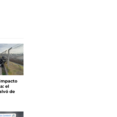
 impacto
a: el
alvó de