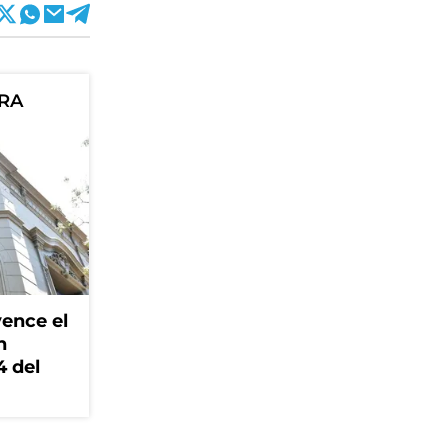
ORA
ence el
n
4 del