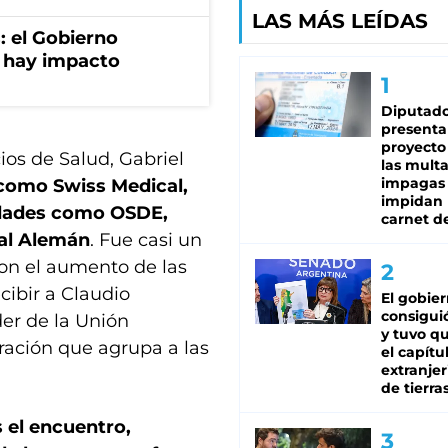
LAS MÁS LEÍDAS
: el Gobierno
 hay impacto
Diputado
presenta
proyecto
ios de Salud, Gabriel
las mult
impagas
 como Swiss Medical,
impidan 
idades como OSDE,
carnet d
tal Alemán
. Fue casi un
con el aumento de las
cibir a Claudio
El gobie
consiguió
der de la Unión
y tuvo qu
ración que agrupa a las
el capítu
extranjer
de tierra
 el encuentro,