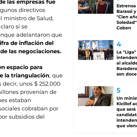
de las empresas fue
Estrenos
lgunos directivos
Barassi y
"Cien añ
l ministro de Salud,
Soledad"
laro si se
Coben
unque adelantaron que
fra de inflación del
 de las negociaciones.
La "Liga"
intende
al alcald
en espacio para
Baradero
son doce
e la triangulación
, que
s decir, unos $ 252.000
millones provenían de
Un minis
ones estaban
Kicillof 
sociales cobraban por
que será
candidat
 por subsidios del
intenden
que vien