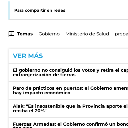
Para compartir en redes
Temas
Gobierno
Ministerio de Salud
prep
VER MÁS
El gobierno no consiguió los votos y retira el ca
extranjerización de tierras
Paro de prácticos en puertos: el Gobierno amen
hay impacto económico
Alak: "Es insostenible que la Provincia aporte e
reciba el 20%"
Fuerzas Armadas: el Gobierno confirmó un bono