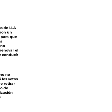
s de LLA
ron un
 para que
as
 no
renovar el
e conducir
rno no
 los votos
e retirar
lo de
ización
s