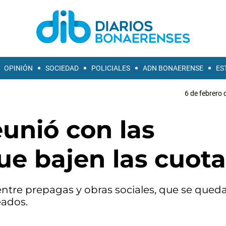
OPINIÓN
SOCIEDAD
POLICIALES
ADN BONAERENSE
ES
6 de febrero 
eunió con las
ue bajen las cuota
n entre prepagas y obras sociales, que se que
eados.