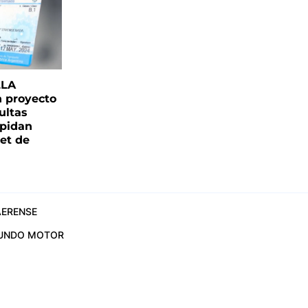
LLA
n proyecto
ultas
pidan
net de
ERENSE
UNDO MOTOR