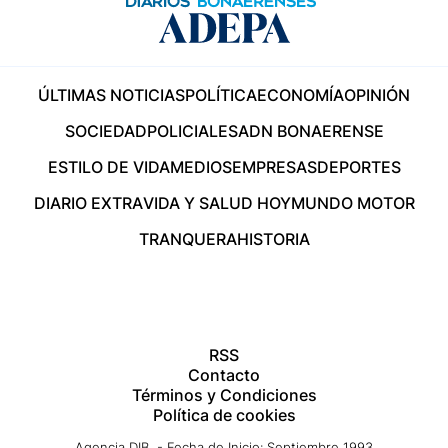
ÚLTIMAS NOTICIAS
POLÍTICA
ECONOMÍA
OPINIÓN
SOCIEDAD
POLICIALES
ADN BONAERENSE
ESTILO DE VIDA
MEDIOS
EMPRESAS
DEPORTES
DIARIO EXTRA
VIDA Y SALUD HOY
MUNDO MOTOR
TRANQUERA
HISTORIA
RSS
Contacto
Términos y Condiciones
Política de cookies
Agencia DIB - Fecha de Inicio: Septiembre 1993