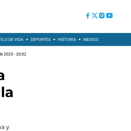
TILO DE VIDA
DEPORTES
HISTORIA
MEDIOS
de 2025 - 20:02
a
la
ña y