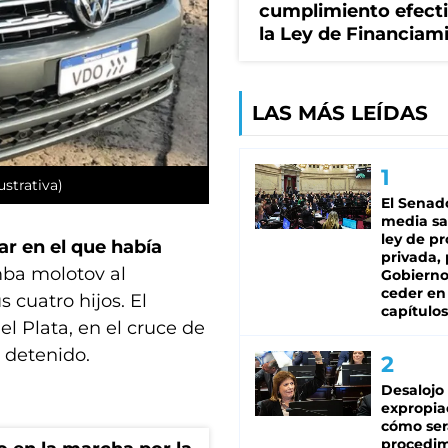
cumplimiento efect
la Ley de Financiam
LAS MÁS LEÍDAS
strativa)
El Senad
media sa
ley de p
ar en el que había
privada, 
mba molotov al
Gobierno
ceder en
 cuatro hijos. El
capítulos
el Plata, en el cruce de
 detenido.
Desalojo
expropia
cómo ser
procedi