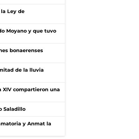
 la Ley de
do Moyano y que tuvo
enes bonaerenses
itad de la lluvia
ón XIV compartieron una
 Saladillo
amatoria y Anmat la