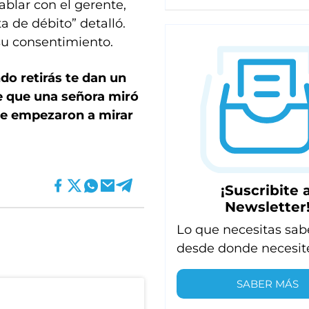
ablar con el gerente,
a de débito” detalló.
 su consentimiento.
do retirás te dan un
ce que una señora miró
nde empezaron a mirar
¡Suscribite a
Newsletter
Lo que necesitas sab
desde donde necesit
SABER MÁS