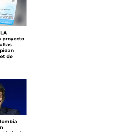
LLA
n proyecto
ultas
pidan
net de
olombia
ón