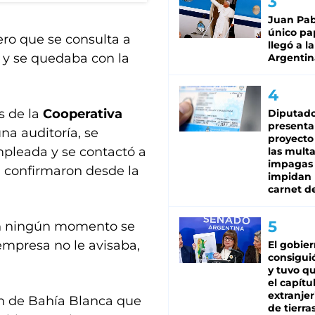
Juan Pabl
único pa
ero que se consulta a
llegó a la
o y se quedaba con la
Argentin
s de la
Cooperativa
Diputado
presenta
na auditoría, se
proyecto
mpleada y se contactó a
las mult
impagas
n confirmaron desde la
impidan 
carnet d
en ningún momento se
empresa no le avisaba,
El gobie
consiguió
y tuvo qu
el capítu
extranjer
n de Bahía Blanca que
de tierra