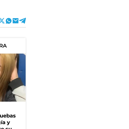
ORA
ruebas
ía y