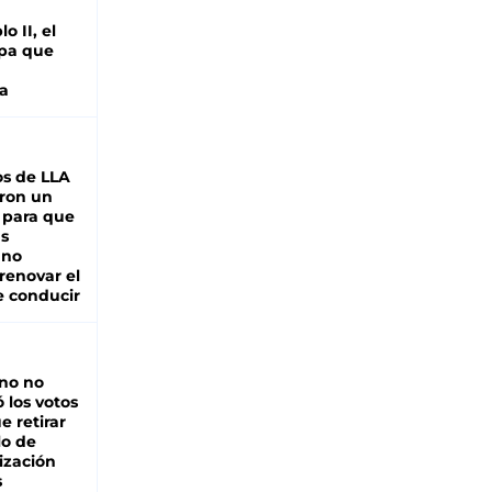
o II, el
pa que
a
s de LLA
ron un
 para que
as
 no
renovar el
e conducir
rno no
 los votos
e retirar
lo de
ización
s