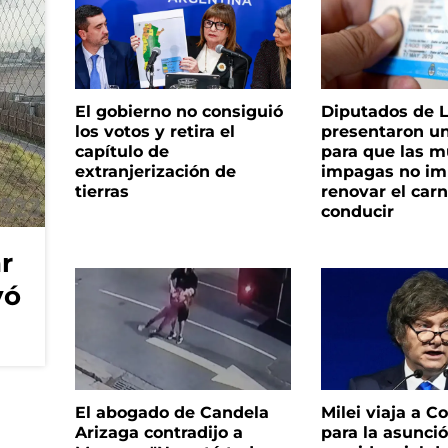
El gobierno no consiguió
Diputados de 
los votos y retira el
presentaron u
capítulo de
para que las m
extranjerización de
impagas no im
tierras
renovar el car
conducir
r
vó
El abogado de Candela
Milei viaja a C
Arizaga contradijo a
para la asunci