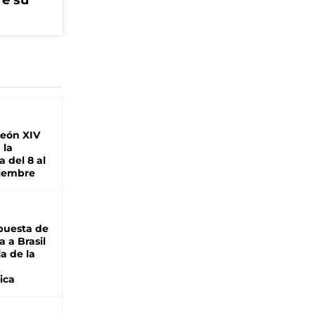
re su
León XIV
 la
 del 8 al
viembre
puesta de
 a Brasil
ja de la
ica