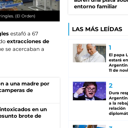
abren una pista sob
entorno familiar
ingles. (El Orden)
LAS MÁS LEÍDAS
gles
estafó a 67
ndo
extracciones de
e se acercaban a
El papa 
estará en
Argentina
11 de no
on a una madre por
 camperas de
Dura res
Argentina
a la reba
relación
 intoxicados en un
diplomát
esunto brote de