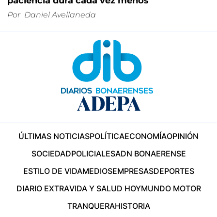
paciencia dura cada vez menos
Por
Daniel Avellaneda
ÚLTIMAS NOTICIAS
POLÍTICA
ECONOMÍA
OPINIÓN
SOCIEDAD
POLICIALES
ADN BONAERENSE
ESTILO DE VIDA
MEDIOS
EMPRESAS
DEPORTES
DIARIO EXTRA
VIDA Y SALUD HOY
MUNDO MOTOR
TRANQUERA
HISTORIA