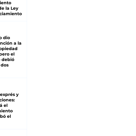
iento
de la Ley
ciamiento
o dio
nción a la
ropiedad
pero el
 debió
 dos
 exprés y
ciones:
á el
miento
bó el