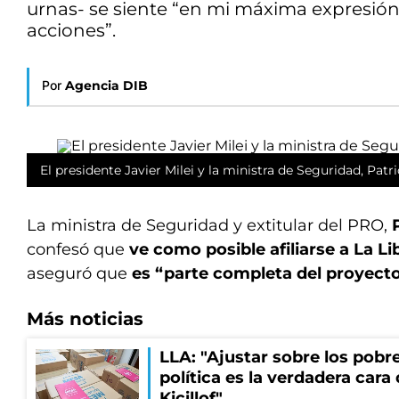
urnas- se siente “en mi máxima expresión,
acciones”.
Por
Agencia DIB
El presidente Javier Milei y la ministra de Seguridad, Patri
La ministra de Seguridad y extitular del PRO,
confesó que
ve como posible afiliarse a La L
aseguró que
es “parte completa del proyect
Más noticias
LLA: "Ajustar sobre los pobre
política es la verdadera cara
Kicillof"