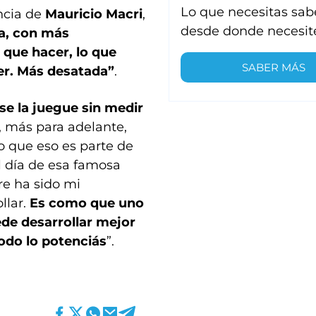
Lo que necesitas sab
ncia de
Mauricio Macri
,
desde donde necesit
a, con más
 que hacer, lo que
SABER MÁS
er. Más desatada”
.
se la juegue sin medir
 más para adelante,
o que eso es parte de
l día de esa famosa
re ha sido mi
llar.
Es como que uno
de desarrollar mejor
odo lo potenciás
”.