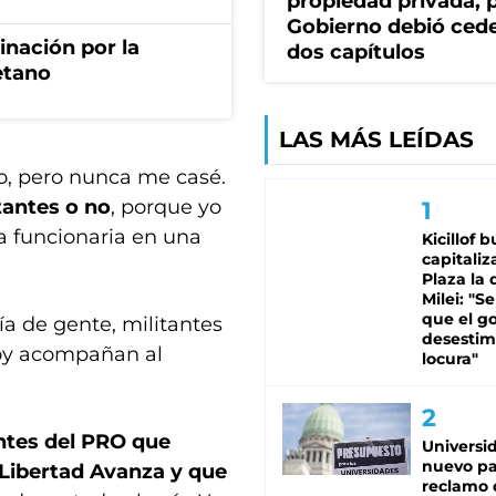
propiedad privada, p
Gobierno debió ced
rinación por la
dos capítulos
etano
LAS MÁS LEÍDAS
o, pero nunca me casé.
tantes o no
, porque yo
la funcionaria en una
Kicillof 
capitaliz
Plaza la 
Milei: "S
que el g
a de gente, militantes
desestim
oy acompañan al
locura"
entes del PRO que
Universi
nuevo pa
 Libertad Avanza y que
reclamo 