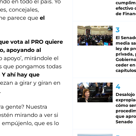
ndo en todo el país. Yo
cumplim
efectivo 
es, concejales,
de Finan
, me parece que
el
El Senad
que vota al PRO quiere
media sa
ley de p
no, apoyando al
privada, 
lo apoyo’, mirándole el
Gobierno
ceder en
 es que pongamos todas
capítulos
o Y ahí hay que
zan a girar y giran en
.
Desalojo
expropia
cómo ser
ra gente? Nuestra
procedi
stén mirando a ver si
que apro
Senado
, empújenlo, que es lo