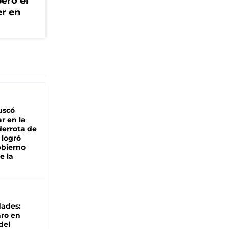
ero el
er en
buscó
ar en la
derrota de
e logró
obierno
e la
dades:
ro en
del