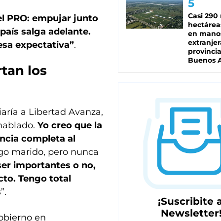
Casi 290 
el PRO: empujar junto
hectárea
 país salga adelante.
en mano
extranjer
esa expectativa”
.
provinci
Buenos A
tan los
iaría a Libertad Avanza,
hablado.
Yo creo que la
ncia completa al
ngo marido, pero nunca
er importantes o no,
to. Tengo total
s
”.
¡Suscribite a
Newsletter
obierno en