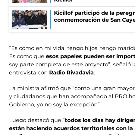
Kicillof participó de la pereg
conmemoración de San Cay
“Es como en mi vida, tengo hijos, tengo marid
Es como que
esos papeles pueden ser impor
soy parte completa de este proyecto”, señaló 
entrevista con
Radio Rivadavia
.
La ministra afirmó que “como una gran mayorí
y ciudadanos que han acompañado al PRO h
Gobierno, yo no soy la excepción”.
Luego destacó que “
todos los días hay dirig
están haciendo acuerdos territoriales con la