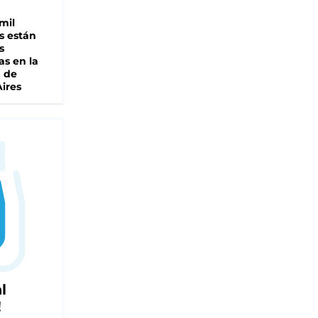
mil
s están
s
as en la
a de
ires
l
!