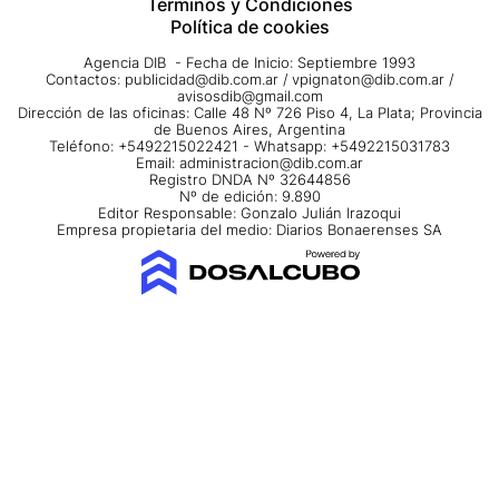
Términos y Condiciones
Política de cookies
Agencia DIB - Fecha de Inicio: Septiembre 1993
Contactos:
publicidad@dib.com.ar
/
vpignaton@dib.com.ar
/
avisosdib@gmail.com
Dirección de las oficinas: Calle 48 Nº 726 Piso 4, La Plata; Provincia
de Buenos Aires, Argentina
Teléfono: +5492215022421 - Whatsapp: +5492215031783
Email:
administracion@dib.com.ar
Registro DNDA Nº 32644856
Nº de edición: 9.890
Editor Responsable: Gonzalo Julián Irazoqui
Empresa propietaria del medio: Diarios Bonaerenses SA