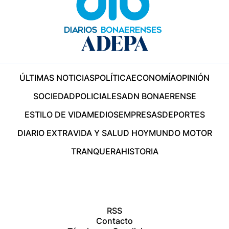
ÚLTIMAS NOTICIAS
POLÍTICA
ECONOMÍA
OPINIÓN
SOCIEDAD
POLICIALES
ADN BONAERENSE
ESTILO DE VIDA
MEDIOS
EMPRESAS
DEPORTES
DIARIO EXTRA
VIDA Y SALUD HOY
MUNDO MOTOR
TRANQUERA
HISTORIA
RSS
Contacto