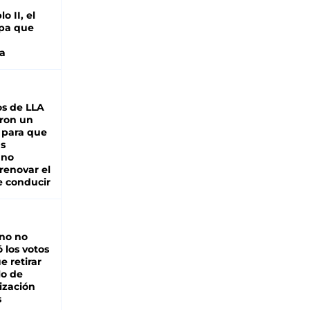
o II, el
pa que
a
s de LLA
ron un
 para que
as
 no
renovar el
e conducir
rno no
 los votos
e retirar
lo de
ización
s