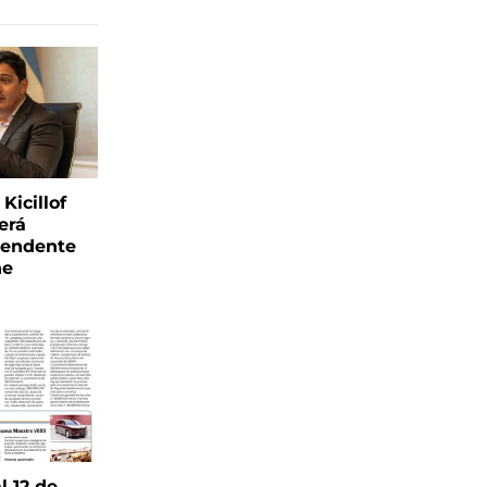
Kicillof
erá
tendente
ne
l 12 de