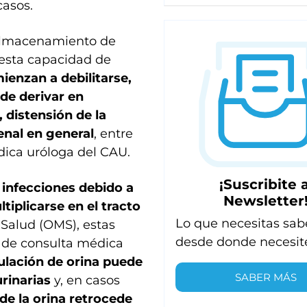
casos.
 almacenamiento de
r esta capacidad de
ienzan a debilitarse,
ede derivar en
, distensión de la
renal en general
, entre
dica uróloga del CAU.
¡Suscribite a
 infecciones debido a
Newsletter
tiplicarse en el tracto
Lo que necesitas sab
 Salud (OMS), estas
desde donde necesit
s de consulta médica
lación de orina puede
SABER MÁS
urinarias
y, en casos
de la orina retrocede