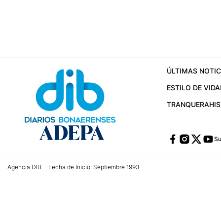
ÚLTIMAS NOTIC
ESTILO DE VIDA
TRANQUERA
HI
Su
Agencia DIB - Fecha de Inicio: Septiembre 1993
Contactos:
publicidad@dib.com.ar
/
vpignaton@dib.com.ar
/
avisosdib@gmail
Dirección de las oficinas: Calle 48 Nº 726 Piso 4, La Plata; Provincia de Buen
Teléfono: +5492215022421 - Whatsapp: +5492215031783
Email:
administracion@dib.com.ar
Registro DNDA Nº 32644856
Nº de edición: 9.890