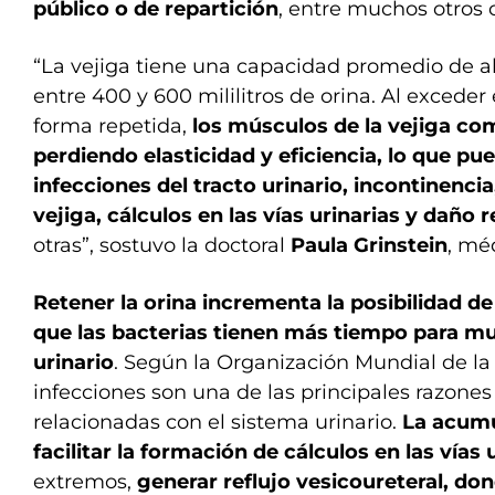
público o de repartición
, entre muchos otros 
“La vejiga tiene una capacidad promedio de
entre 400 y 600 mililitros de orina. Al excede
forma repetida,
los músculos de la vejiga com
perdiendo elasticidad y eficiencia, lo que pu
infecciones del tracto urinario, incontinencia
vejiga, cálculos en las vías urinarias y daño 
otras”, sostuvo la doctoral
Paula Grinstein
, mé
Retener la orina incrementa la posibilidad de
que las bacterias tienen más tiempo para mul
urinario
. Según la Organización Mundial de la
infecciones son una de las principales razone
relacionadas con el sistema urinario.
La acumu
facilitar la formación de cálculos en las vías 
extremos,
generar reflujo vesicoureteral, don