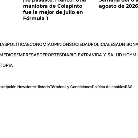
maniobra de Colapinto
agosto de 202
fue la mejor de julio en
Fórmula 1
IAS
POLÍTICA
ECONOMÍA
OPINIÓN
SOCIEDAD
POLICIALES
ADN BONA
MEDIOS
EMPRESAS
DEPORTES
DIARIO EXTRA
VIDA Y SALUD HOY
M
STORIA
scripción Newsletter
Historia
Términos y Condiciones
Política de cookies
RSS
.com
os Aires, Argentina