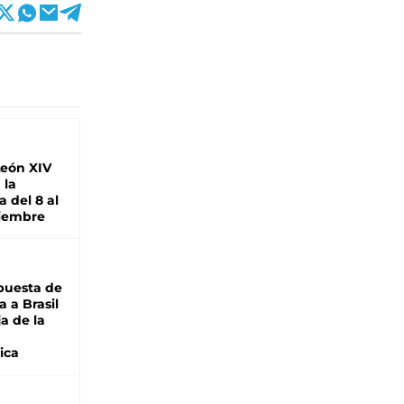
León XIV
 la
 del 8 al
viembre
puesta de
 a Brasil
ja de la
ica