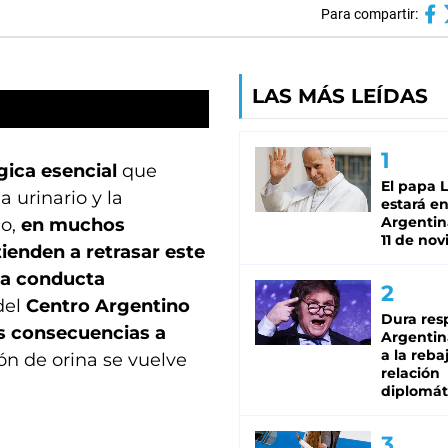
Para compartir:
LAS MÁS LEÍDAS
gica esencial
que
El papa 
 urinario y la
estará en
Argentina
go,
en muchos
11 de no
tienden a retrasar este
na conducta
 del
Centro Argentino
Dura res
s consecuencias a
Argentina
a la reba
ón de orina se vuelve
relación
diplomát