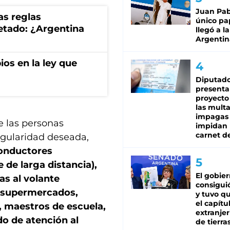
Juan Pabl
as reglas
único pa
uetado: ¿Argentina
llegó a la
Argentin
os en la ley que
Diputado
presenta
proyecto
las mult
impagas
e las personas
impidan 
carnet d
regularidad deseada,
conductores
e de larga distancia),
El gobie
s al volante
consiguió
 supermercados,
y tuvo qu
el capítu
, maestros de escuela,
extranjer
o de atención al
de tierra