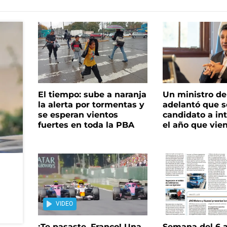
El tiempo: sube a naranja
Un ministro de 
la alerta por tormentas y
adelantó que s
se esperan vientos
candidato a in
fuertes en toda la PBA
el año que vie
VIDEO
¡Te pasaste, Franco! Una
Semana del 6 a